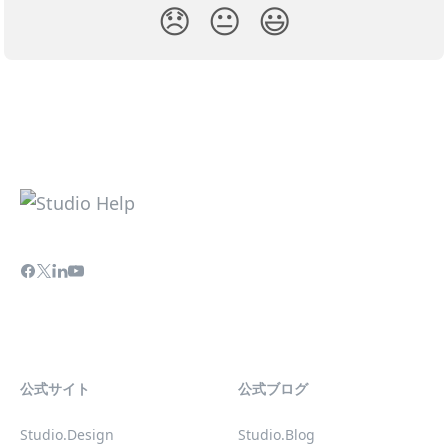
😞
😐
😃
公式サイト
公式ブログ
Studio.Design
Studio.Blog