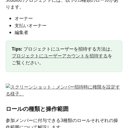
Studioのプロジェクトには、以下の3種類のロールがあ
ります。
オーナー
支払いオーナー
編集者
Tips: 
プロジェクトにユーザーを招待する方法は、
プロジェクトにユーザーアカウントを招待する
を
ご覧ください。
ロールの種類と操作範囲
参加メンバーに付与できる3種類のロールそれぞれの操
作範囲について解説します。