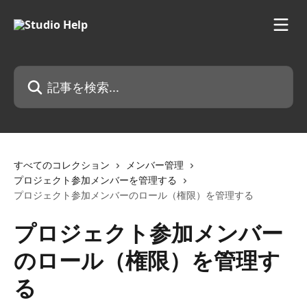
メインコンテンツにスキップ
記事を検索...
すべてのコレクション
メンバー管理
プロジェクト参加メンバーを管理する
プロジェクト参加メンバーのロール（権限）を管理する
プロジェクト参加メンバー
のロール（権限）を管理す
る