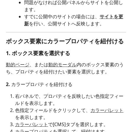
問題がなければ公開パネルからサイトを公開し
ます。
すでに公開中のサイトの場合には、
サイトを更
新
を行い、公開サイトへ反映します。
ボックス要素にカラープロパティを紐付ける
1. ボックス要素を選択する
動的ページ
、または
動的モーダル
内のボックス要素のう
ち、プロパティを紐付けたい要素を選択します。
2. カラープロパティを紐付ける
右パネルで、プロパティを反映したい色指定フィー
ルドを表示します。
色指定フィールドをクリックして、
カラーパレット
を表示します。
カラーパレット
で[CMS]タブを選択します。
カラープロパティ
を選択して、紐付けます。