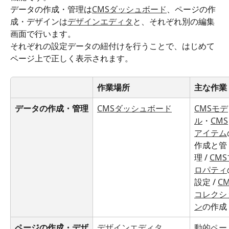
データの作成・管理は
CMSダッシュボード
、ページの作
成・デザインは
デザインエディタ
と、それぞれ別の編集
画面で行います。
それぞれの設定データの紐付けを行うことで、はじめて
ページ上で正しく表示されます。
作業場所
主な作業
データの作成・管理
CMSダッシュボード
CMSモデ
ル
・
CMS
アイテム
作成と管
理 / 
CMS
ロパティ
設定 / 
C
コレクシ
ン
の作成
ページの作成・デザ
デザインエディタ
動的ペー