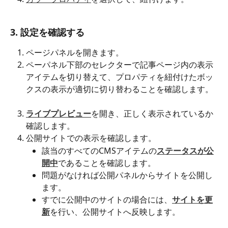
3. 設定を確認する
ページパネルを開きます。
ペーパネル下部のセレクターで記事ページ内の表示
アイテムを切り替えて、プロパティを紐付けたボッ
クスの表示が適切に切り替わることを確認します。
ライブプレビュー
を開き、正しく表示されているか
確認します。​
公開サイトでの表示を確認します。
該当のすべてのCMSアイテムの
ステータスが公
開中
であることを確認します。
問題がなければ公開パネルからサイトを公開し
ます。
すでに公開中のサイトの場合には、
サイトを更
新
を行い、公開サイトへ反映します。