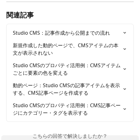
関連記事
Studio CMS：記事作成から公開までの流れ
新規作成した動的ページで、CMSアイテムの本
文が表示されない
Studio CMSのプロパティ活用例：CMSアイテム
ごとに要素の色を変える
動的ページ：Studio CMSの記事アイテムを表示
する、CMS記事ページを作成する
Studio CMSのプロパティ活用例：CMS記事ペー
ジにカテゴリー・タグを表示する
こちらの回答で解決しましたか？