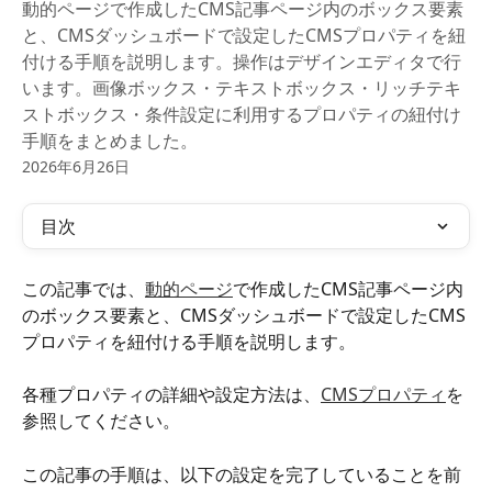
動的ページで作成したCMS記事ページ内のボックス要素
と、CMSダッシュボードで設定したCMSプロパティを紐
付ける手順を説明します。操作はデザインエディタで行
います。画像ボックス・テキストボックス・リッチテキ
ストボックス・条件設定に利用するプロパティの紐付け
手順をまとめました。
2026年6月26日
目次
この記事では、
動的ページ
で作成したCMS記事ページ内
のボックス要素と、CMSダッシュボードで設定したCMS
プロパティを紐付ける手順を説明します。
各種プロパティの詳細や設定方法は、
CMSプロパティ
を
参照してください。
この記事の手順は、以下の設定を完了していることを前