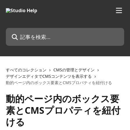
メインコンテンツにスキップ
記事を検索...
すべてのコレクション
CMSの管理とデザイン
デザインエディタでCMSコンテンツを表示する
動的ページ内のボックス要素とCMSプロパティを紐付ける
動的ページ内のボックス要
素とCMSプロパティを紐付
ける