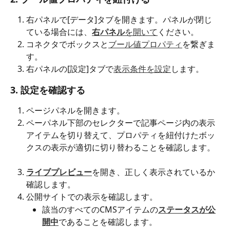
右パネルで[データ]タブを開きます。パネルが閉じ
ている場合には、
右パネル
を開いて
ください。
コネクタでボックスと
ブール値プロパティ
を繋ぎま
す。
右パネルの[設定]タブで
表示条件を設定
します。
3. 設定を確認する
ページパネルを開きます。
ペーパネル下部のセレクターで記事ページ内の表示
アイテムを切り替えて、プロパティを紐付けたボッ
クスの表示が適切に切り替わることを確認します。
ライブプレビュー
を開き、正しく表示されているか
確認します。​
公開サイトでの表示を確認します。
該当のすべてのCMSアイテムの
ステータスが公
開中
であることを確認します。