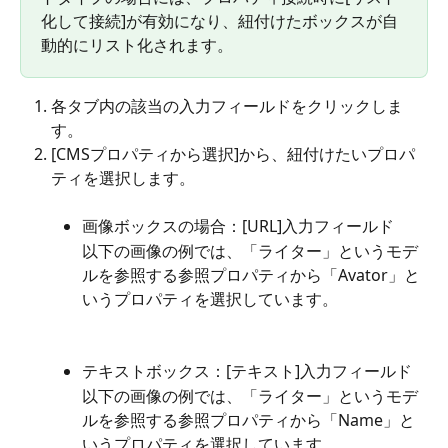
化して接続]が有効になり、紐付けたボックスが自
動的にリスト化されます。
各タブ内の該当の入力フィールドをクリックしま
す。
[CMSプロパティから選択]から、紐付けたいプロパ
ティを選択します。
画像ボックスの場合：[URL]入力フィールド
以下の画像の例では、「ライター」というモデ
ルを参照する参照プロパティから「Avator」と
いうプロパティを選択しています。
テキストボックス：[テキスト]入力フィールド
以下の画像の例では、「ライター」というモデ
ルを参照する参照プロパティから「Name」と
いうプロパティを選択しています。