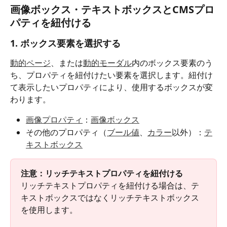
画像ボックス・テキストボックスとCMSプロ
パティを紐付ける
1. ボックス要素を選択する
動的ページ
、または
動的モーダル
内のボックス要素のう
ち、プロパティを紐付けたい要素を選択します。紐付け
て表示したいプロパティにより、使用するボックスが変
わります。
画像プロパティ
：
画像ボックス
その他のプロパティ（
ブール値
、
カラー
以外）：
テ
キストボックス
注意：リッチテキストプロパティを紐付ける
リッチテキストプロパティを紐付ける場合は、テ
キストボックスではなくリッチテキストボックス
を使用します。