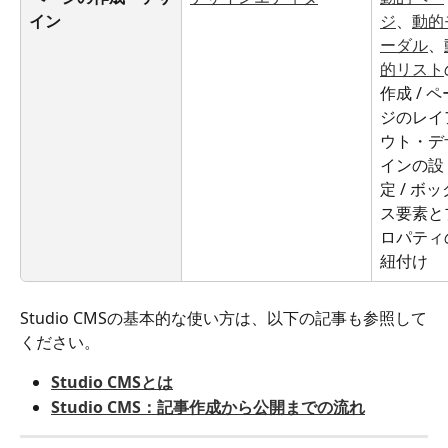
イン
ジ
、
動的
ーダル
、
的リスト
作成 / ペ
ジのレイ
ウト・デ
インの設
定 / ボッ
ス要素と
ロパティ
紐付け
Studio CMSの基本的な使い方は、以下の記事も参照して
ください。
Studio CMSとは
Studio CMS：記事作成から公開までの流れ