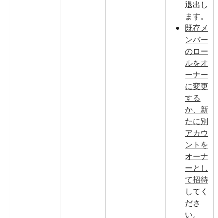
退出し
ます。
既存メ
ンバー
のロー
ルをオ
ーナー
に変更
する
か、新
たに別
アカウ
ントを
オーナ
ーとし
て招待
してく
ださ
い。