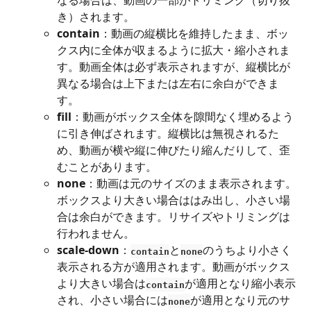
なる場合は、動画の一部がトリミング（切り抜
き）されます。 
contain
：動画の縦横比を維持したまま、ボッ
クス内に全体が収まるように拡大・縮小されま
す。動画全体は必ず表示されますが、縦横比が
異なる場合は上下または左右に余白ができま
す。 
fill
：動画がボックス全体を隙間なく埋めるよう
に引き伸ばされます。縦横比は無視されるた
め、動画が横や縦に伸びたり縮んだりして、歪
むことがあります。 
none
：動画は元のサイズのまま表示されます。
ボックスより大きい場合ははみ出し、小さい場
合は余白ができます。リサイズやトリミングは
行われません。 
scale-down
：
と
のうちより小さく
contain
none
表示される方が適用されます。動画がボックス
より大きい場合は
が適用となり縮小表示
contain
され、小さい場合には
が適用となり元のサ
none