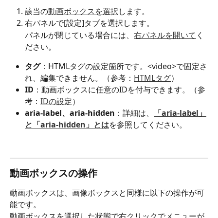
該当の
動画ボックスを選択
します。
右パネルで[設定]タブを選択します。
パネルが閉じている場合には、
右パネルを開いて
く
ださい。
タグ
：HTMLタグの設定箇所です。<video>で固定さ
れ、編集できません。（参考：
HTMLタグ
） 
ID
：動画ボックスに任意のIDを付与できます。（参
考：
IDの設定
）
aria-label、aria-hidden
：詳細は、
「aria-label」
と「aria-hidden」とは
を参照してください。
動画ボックスの操作
動画ボックスは、画像ボックスと同様に以下の操作が可
能です。
動画ボックスを選択した状態で右クリックでメニューが