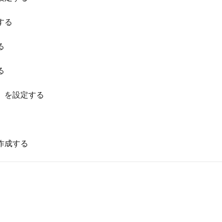
する
る
る
）を設定する
作成する