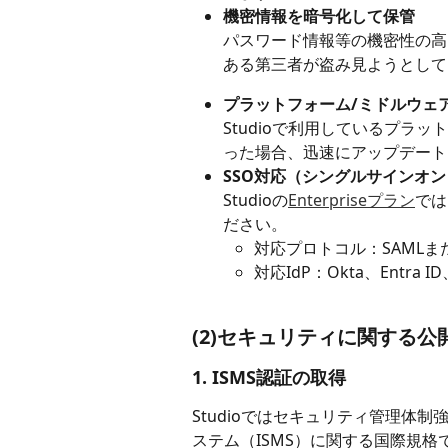
機密情報を暗号化して保管
パスワード情報等の機密性の高
ある第三者が盗み見ようとして
プラットフォーム/ミドルウェ
Studioで利用しているプラ
った場合、迅速にアップデート
SSO対応（シングルサインオン
Studioの​
Enterpriseプラン
では
ださい。
対応プロトコル：SAMLまた
対応IdP：Okta、Entra ID、
​ 
(2)セキュリティに関する公
1. ISMS認証の取得
Studioではセキュリティ管理体
ステム（ISMS）に関する国際規格で